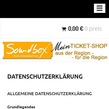
Zum
SOUNDBOX-TICKETSHOP
Inhalt
springen
Parties für Jung & Alt aus der Region – für die Region
0,00 €
0 preis
DATENSCHUTZERKLÄRUNG
ALLGEMEINE DATENSCHUTZERKLÄRUNG
Grundlegendes