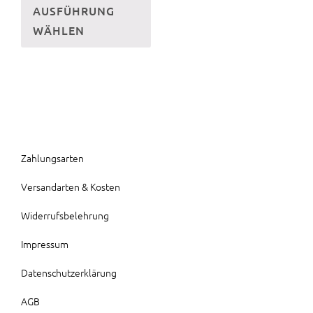
AUSFÜHRUNG
Produkt
WÄHLEN
weist
mehrere
Varianten
auf.
Die
Optionen
können
Zahlungsarten
auf
Versandarten & Kosten
der
Produktseite
Widerrufsbelehrung
gewählt
Impressum
werden
Datenschutzerklärung
AGB