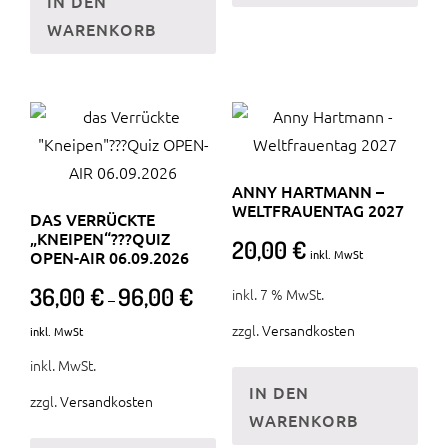
IN DEN
WARENKORB
ANNY HARTMANN –
WELTFRAUENTAG 2027
DAS VERRÜCKTE
„KNEIPEN“???QUIZ
20,00
€
OPEN-AIR 06.09.2026
inkl. MwSt
36,00
€
96,00
€
inkl. 7 % MwSt.
–
zzgl.
Versandkosten
inkl. MwSt
inkl. MwSt.
IN DEN
zzgl.
Versandkosten
WARENKORB
Dieses