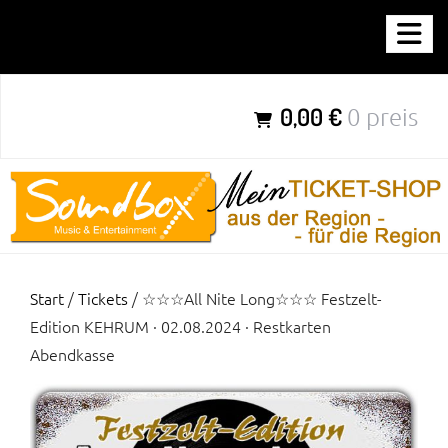
Zum
SOUNDBOX-TICKETSHOP
Inhalt
springen
Parties für Jung & Alt aus der Region – für die Region
0,00 €
0 preis
Start
/
Tickets
/ ☆☆☆All Nite Long☆☆☆ Festzelt-
Edition KEHRUM · 02.08.2024 · Restkarten
Abendkasse