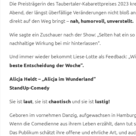
Die Preisträgerin des Taubertaler-Kabarettpreises 2023 kre
Abend, der längst überfällige Veränderungen nicht bloß a
direkt auf den Weg bringt –
nah, humorvoll, unverstellt.
Wie sagte ein Zuschauer nach der Show: „Selten hat ein so
nachhaltige Wirkung bei mir hinterlassen“.
Und immer wieder bekommt Liese-Lotte als Feedback: „Wir
beste Entscheidung der Woche“.
Alicja Heldt – „Alicja im Wunderland“
StandUp-Comedy
Sie ist
, sie ist
und sie ist
laut
chaotisch
lustig!
Geboren im vornehmen Danzig, aufgewachsen in Hamburgs
Wenn die Comedienne aus ihrem Leben erzählt, dann tut s
Das Publikum schätzt ihre offene und ehrliche Art, und a