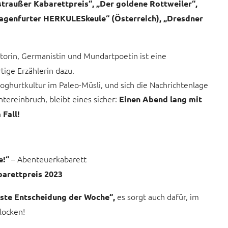
nstraußer Kabarettpreis“, „Der goldene Rottweiler“,
lagenfurter HERKULESkeule“ (Österreich), „Dresdner
utorin, Germanistin und Mundartpoetin ist eine
ige Erzählerin dazu.
Joghurtkultur im Paleo-Müsli, und sich die Nachrichtenlage
ntereinbruch, bleibt eines sicher:
Einen Abend lang mit
 Fall!
– Abenteuerkabarett
e!“
barettpreis 2023
es sorgt auch dafür, im
ste Entscheidung der Woche“,
locken!