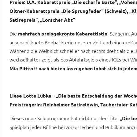
Preise: U.A. Kabarettpreis „Die scharfe Barte“, „Vohe
Oltner-Kabarettpreis „Die Sprungfeder“ (Schweiz), „K
Satirepreis“, „Lorscher Abt“
Die
, Sängerin, A
mehrfach preisgekrönte Kabarettistin
ausgezeichnete Beobachterin unserer Zeit und eine großart
Während die Welt sich schneller nach rechts dreht als die 
wechselhafter zeigt als das Abfahrtsgleis eines ICEs bei Wi
Mia Pittroff nach hinten loszugehen lohnt sich in jedem
Liese-Lotte Lübke – „Die beste Entscheidung der Woch
Preisträgerin: Reinheimer Satirelöwin, Taubertaler-Ka
Dieses neue Soloprogramm hat nicht nur den Titel
„Die be
Spielplan jeder Bühne hervorzustechen und Publikum anzu