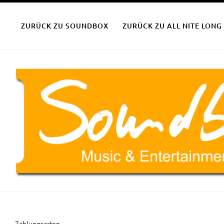
Zum
SOUNDBOX-TICKETSHOP
Parties für Jung & Alt aus der Region – für die Region
Inhalt
ZURÜCK ZU SOUNDBOX
ZURÜCK ZU ALL NITE LONG
springen
Zahlungsarten