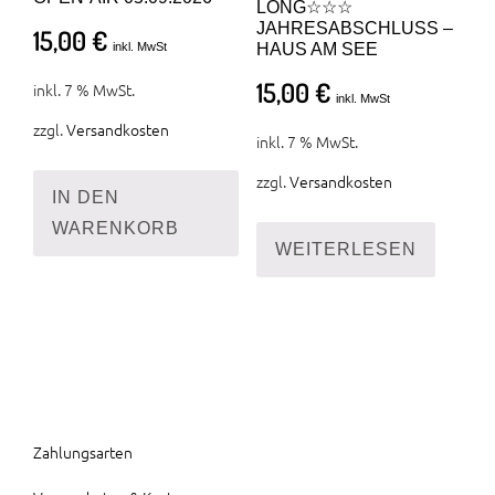
LONG☆☆☆
Pro
JAHRESABSCHLUSS –
15,00
€
inkl. MwSt
HAUS AM SEE
gew
wer
15,00
€
inkl. 7 % MwSt.
inkl. MwSt
zzgl.
Versandkosten
inkl. 7 % MwSt.
zzgl.
Versandkosten
IN DEN
WARENKORB
WEITERLESEN
Zahlungsarten