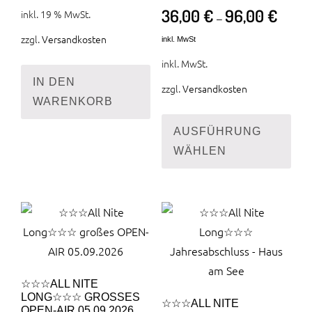
36,00
€
96,00
€
inkl. 19 % MwSt.
–
zzgl.
Versandkosten
inkl. MwSt
inkl. MwSt.
IN DEN
zzgl.
Versandkosten
WARENKORB
Die
Pro
AUSFÜHRUNG
wei
WÄHLEN
meh
Var
auf.
Die
Opt
kön
☆☆☆ALL NITE
auf
LONG☆☆☆ GROSSES O
☆☆☆ALL NITE
der
PEN-AIR 05.09.2026