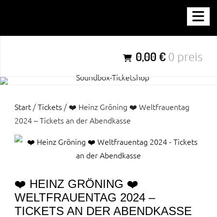
Zum
SOUNDBOX-TICKETSHOP
Inhalt
springen
Parties für Jung & Alt aus der Region – für die Region
0,00 €
0 preis
Start
/
Tickets
/ ❤️ Heinz Gröning ❤️ Weltfrauentag
2024 – Tickets an der Abendkasse
❤️ HEINZ GRÖNING ❤️
WELTFRAUENTAG 2024 –
TICKETS AN DER ABENDKASSE