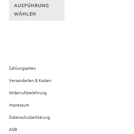
AUSFÜHRUNG
Produkt
WÄHLEN
weist
mehrere
Varianten
auf.
Die
Optionen
können
Zahlungsarten
auf
Versandarten & Kosten
der
Produktseite
Widerrufsbelehrung
gewählt
Impressum
werden
Datenschutzerklärung
AGB