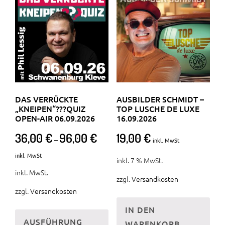
DAS VERRÜCKTE
AUSBILDER SCHMIDT –
„KNEIPEN“???QUIZ
TOP LUSCHE DE LUXE
OPEN-AIR 06.09.2026
16.09.2026
36,00
€
96,00
€
19,00
€
–
inkl. MwSt
inkl. MwSt
inkl. 7 % MwSt.
inkl. MwSt.
zzgl.
Versandkosten
zzgl.
Versandkosten
Dieses
IN DEN
AUSFÜHRUNG
Produkt
WARENKORB