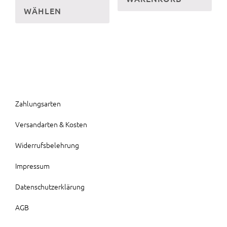
WÄHLEN
weist
mehrere
Varianten
auf.
Die
Optionen
können
Zahlungsarten
auf
Versandarten & Kosten
der
Produktseite
Widerrufsbelehrung
gewählt
Impressum
werden
Datenschutzerklärung
AGB