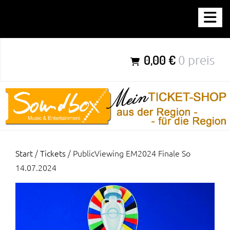
Zum
SOUNDBOX-TICKETSHOP
Inhalt
springen
Parties für Jung & Alt aus der Region – für die Region
0,00 €
0 preis
Start
/
Tickets
/ PublicViewing EM2024 Finale So
14.07.2024